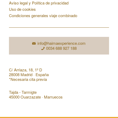
Aviso legal y Política de privacidad
Uso de cookies
Condiciones generales viaje combinado
Contacto
info@haimaexperience.com
0034 688 927 188
Dirección en España
C/ Arriaza, 18, 1º D
28008 Madrid · España
*Necesaria cita previa
Dirección en Marruecos
Tajda - Tarmigte
45000 Ouarzazate · Marruecos
Acceso de Agencias