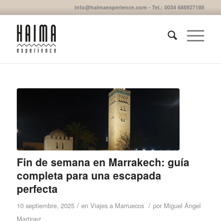
info@haimaexperience.com - Tel.: 0034 688927188
Fin de semana en Marrakech: guía
completa para una escapada
perfecta
/
/
10 septiembre, 2025
en
Viajes a Marruecos
por
Miguel Ángel
Martinez