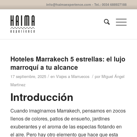
info@haimaexperience.com - Tel.: 0034 688927188
Hoteles Marrakech 5 estrellas: el lujo
marroquí a tu alcance
/
/
17 septiembre, 2025
en
Viajes a Marruecos
por
Miguel Ángel
Martinez
Introducción
Cuando imaginamos Marrakech, pensamos en zocos
llenos de colores, patios de ensueño, jardines
exuberantes y el aroma de las especias flotando en
el aire. Pero hay otro elemento que hace que esta