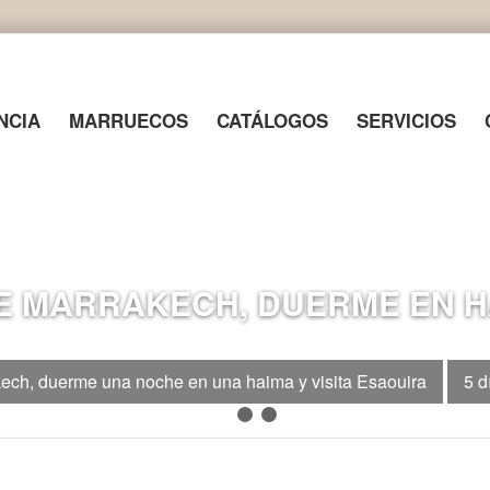
NCIA
MARRUECOS
CATÁLOGOS
SERVICIOS
 MARRAKECH, DUERME EN HAI
kech, duerme una noche en una haima y visita Esaouira
5 d
1
2
3