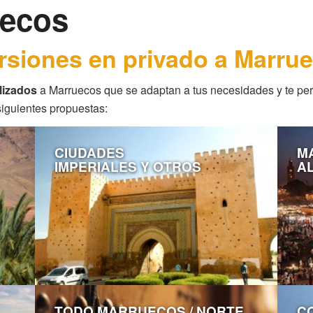
uecos
rsiones en privado a Marru
lizados
a Marruecos que se adaptan a tus necesidades y te perm
siguientes propuestas:
CIUDADES
M
IMPERIALES Y OTROS
A
TODO MARRUECOS / NORTE
C