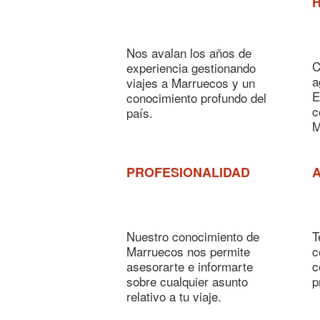
H
Nos avalan los años de
C
experiencia gestionando
a
viajes a Marruecos y un
E
conocimiento profundo del
c
país.
M
PROFESIONALIDAD
A
Nuestro conocimiento de
T
Marruecos nos permite
c
asesorarte e informarte
c
sobre cualquier asunto
p
relativo a tu viaje.