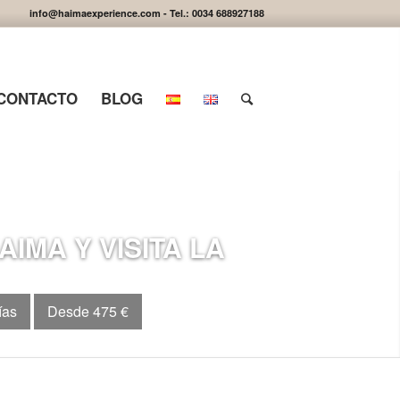
info@haimaexperience.com - Tel.: 0034 688927188
CONTACTO
BLOG
Posterior
MA Y VISITA LA
ías
Desde 475 €