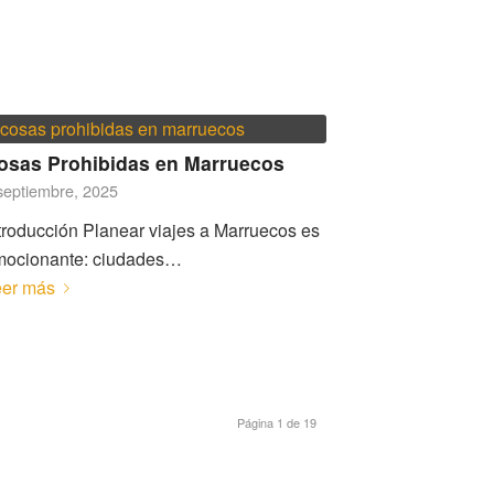
osas Prohibidas en Marruecos
septiembre, 2025
troducción Planear viajes a Marruecos es
mocionante: ciudades…
eer más
Página 1 de 19