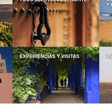
Y
EXPERIENCIAS Y VISITAS
VI