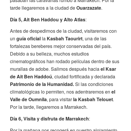
pasaban las caravanas rumbo a Marrakech. Por la
tarde llegaremos a la ciudad de
Ouarzazate
.
Día 5, Ait Ben Haddou y Alto Atlas
:
Antes de despedirnos de la ciudad, visitaremos con
un
guía oficial
la
Kasbah Taourirt
, una de las
fortalezas bereberes mejor conservadas del país.
Debido a su belleza, muchos estudios
cinematográficos han rodado películas dentro de sus
murallas de adobe. Salimos después hacia
el Ksar
de Ait Ben Haddoú
, ciudad fortificada y declarada
Patrimonio de la Humanidad.
Si las condiciones
climatológicas lo permiten, nos adentraremos en
el
Valle de Oumnila
, para visitar
la Kasbah Telouet
.
Por la tarde, llegaremos a Marrakech.
Día 6,
Visita y disfruta de Marrakech
:
Por la mañana nos recogerá en nuestro alojamiento