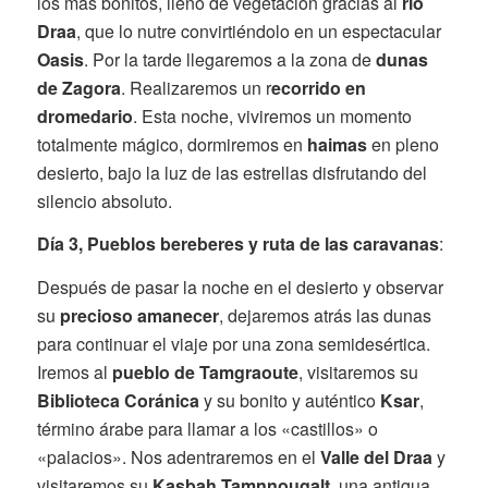
los más bonitos, lleno de vegetación gracias al
río
Draa
, que lo nutre convirtiéndolo en un espectacular
Oasis
. Por la tarde llegaremos a la zona de
dunas
de Zagora
. Realizaremos un r
ecorrido en
dromedario
. Esta noche, viviremos un momento
totalmente mágico, dormiremos en
haimas
en pleno
desierto, bajo la luz de las estrellas disfrutando del
silencio absoluto.
Día 3,
Pueblos bereberes y ruta de las caravanas
:
Después de pasar la noche en el desierto y observar
su
precioso amanecer
, dejaremos atrás las dunas
para continuar el viaje por una zona semidesértica.
Iremos al
pueblo de Tamgraoute
, visitaremos su
Biblioteca Coránica
y su bonito y auténtico
Ksar
,
término árabe para llamar a los «castillos» o
«palacios». Nos adentraremos en el
Valle del Draa
y
visitaremos su
Kasbah Tamnnougalt
, una antigua