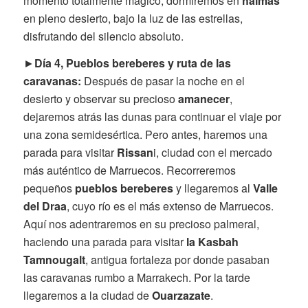
momento totalmente mágico, dormiremos en
haimas
en pleno desierto, bajo la luz de las estrellas,
disfrutando del silencio absoluto.
►
Día 4, Pueblos bereberes y ruta de las
caravanas:
Después de pasar la noche en el
desierto y observar su precioso
amanecer
,
dejaremos atrás las dunas para continuar el viaje por
una zona semidesértica. Pero antes, haremos una
parada para visitar
Rissan
i, ciudad con el mercado
más auténtico de Marruecos. Recorreremos
pequeños
pueblos bereberes
y llegaremos al
Valle
del Draa
, cuyo río es el más extenso de Marruecos.
Aquí nos adentraremos en su precioso palmeral,
haciendo una parada para visitar
la Kasbah
Tamnougalt
, antigua fortaleza por donde pasaban
las caravanas rumbo a Marrakech. Por la tarde
llegaremos a la ciudad de
Ouarzazate
.