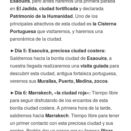
Esaouira
, pero antes haremos una primera parada
en
El Jadida
,
ciudad fortificada
y declarada
Patrimonio de la Humanidad
. Uno de los
principales atractivos de esta ciudad es
la Cisterna
Portuguesa
que visitaremos, y haremos una
panorámica de la ciudad.
►
Día 5: Esaouira, preciosa ciudad costera:
Saldremos hacia la bonita ciudad de
Esaouira
, a
nuestra llegada realizaremos una
visita guiada
para
descubrir esta ciudad, antigua fortaleza portuguesa,
veremos sus
Murallas, Puerto, Medina, zocos
.
►
Día 6: Marrakech, «la ciudad roja»:
Tiempo libre
para seguir disfrutando de los encantos de esta
bonita ciudad costera. A primera hora de la tarde,
saldremos hacia
Marrakech
. Tiempo libre para tener
un primer contacto con esta preciosa ciudad y sus
gentes. Podéis dar un paseo por su famosa
Plaza